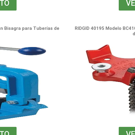
TO
VE
on Bisagra para Tuberías de
RIDGID 40195 Modelo BC410
TO
VE