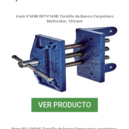
Irwin V149B IWTV149B Tornillo de Banco Carpintero
Multicolor, 150 mm
VER PRODUCTO
Pony POJ26545 Tornillo de banco ligero para carpintero,