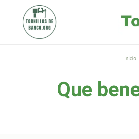
Ir
al
contenido
Inicio
Que benef